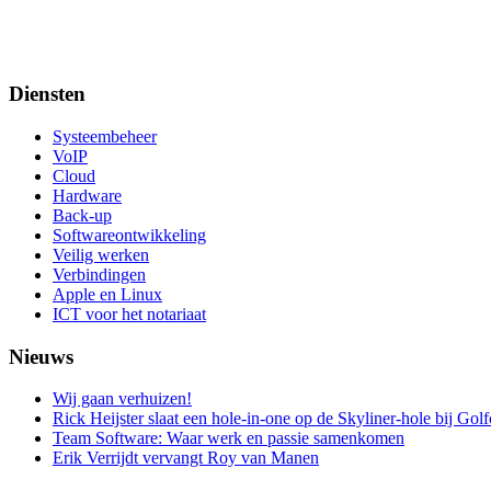
Diensten
Systeembeheer
VoIP
Cloud
Hardware
Back-up
Softwareontwikkeling
Veilig werken
Verbindingen
Apple en Linux
ICT voor het notariaat
Nieuws
Wij gaan verhuizen!
Rick Heijster slaat een hole-in-one op de Skyliner-hole bij Go
Team Software: Waar werk en passie samenkomen
Erik Verrijdt vervangt Roy van Manen