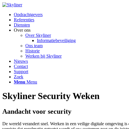
Opdrachtgevers
Referenties
Diensten
Over ons
Over Skyliner
Informatiebeveiliging
Ons team
Historie
Werken bij Skyliner
Nieuws
Contact
Support
Zoek
Menu
Menu
Skyliner Security Weken
Aandacht voor security
De wereld verandert snel. Werken in een veilige digitale omgeving is
vereiste dat regelmatig getoetst wordt of uw systemen nog op de juiste